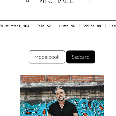
Brustumfang
104
Taille
93
Hüfte
96
Schuhe
44
Haa
Modelbook
Sedcard