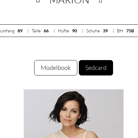
tumfang
89
Taille
66
Hüfte
90
Schuhe
39
BH
75B
Modelbook
Sedcard