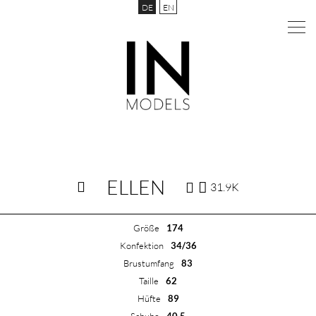
DE
EN
ELLEN
31.9K
Größe
174
Konfektion
34/36
Brustumfang
83
Taille
62
Hüfte
89