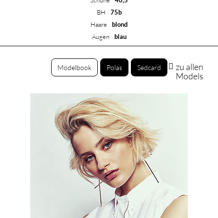
Schuhe
40,5
BH
75b
Haare
blond
Augen
blau
zu allen
Modelbook
Polas
Sedcard
Models