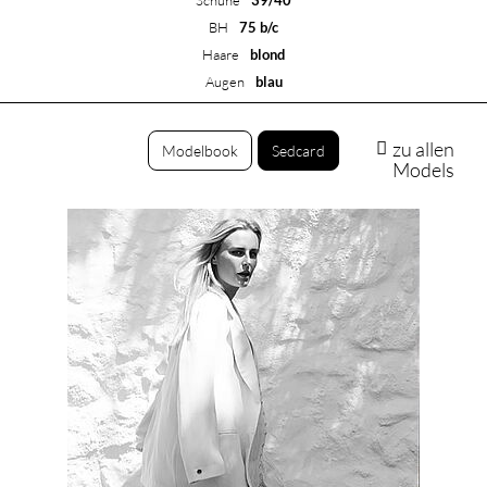
Schuhe
39/40
BH
75 b/c
Haare
blond
Augen
blau
zu allen
Modelbook
Sedcard
Models