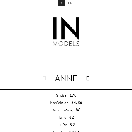
DE
EN
ANNE
Größe
178
Konfektion
34/36
Brustumfang
86
Taille
62
Hüfte
92