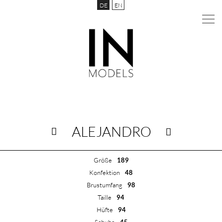
DE
EN
ALEJANDRO
Größe
189
Konfektion
48
Brustumfang
98
Taille
94
Hüfte
94