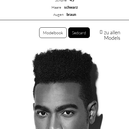
Schuhe
45
Haare
schwarz
Augen
braun
zu allen
Modelbook
Sedcard
Models